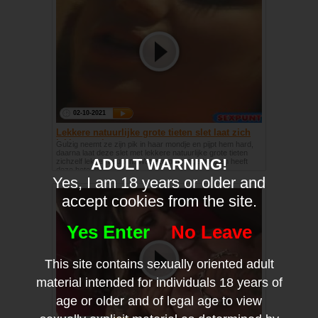
02-10-2021
Lekkere natuurlijke grote tieten slet laat zich
lekker neuken
Gulzig neemt ze zijn pik in haar mondje en pijpt hem hard,
daarna laat deze slet met lekkere natuurlijke grote tieten
ADULT WARNING!
zichzelf lekker neuken. Wat een prachtige borsten heeft
deze hete milf!
Yes, I am 18 years or older and
accept cookies from the site.
Yes Enter
No Leave
This site contains sexually oriented adult
material intended for individuals 18 years of
age or older and of legal age to view