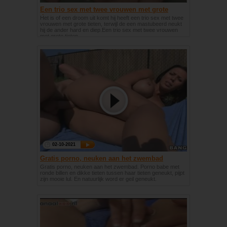
Een trio sex met twee vrouwen met grote
tieten
Het is of een droom uit komt hij heeft een trio sex met twee
vrouwen met grote tieten, terwijl de een mastubeerd neukt
hij de ander hard en diep.Een trio sex met twee vrouwen
met grote tieten
02-10-2021
Gratis porno, neuken aan het zwembad
Gratis porno, neuken aan het zwembad. Porno babe met
ronde billen en dikke tieten tussen haar tieten geneukt, pijpt
zijn mooie lul. En natuurlijk word er geil geneukt.