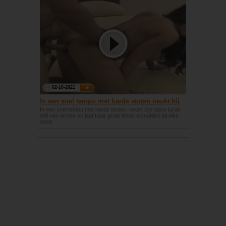
02-10-2021
In een snel tempo met harde stoten neukt hij
de geile milf
In een snel tempo met harde stoten, neukt zijn stijve lul de
milf van achter en laat haar grote tieten schudden bij elke
stoot.