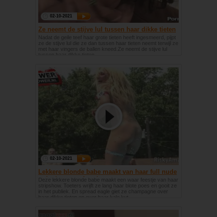
02-10-2021
Ze neemt de stijve lul tussen haar dikke tieten
Nadat de geile teef haar grote tieten heeft ingesmeerd, pijpt
ze de stijve lul die ze dan tussen haar tieten neemt terwijl ze
met haar vingers de ballen kneed.Ze neemt de stijve lul
tussen haar dikke tieten
02-10-2021
Lekkere blonde babe maakt van haar full nude
stripshow een feestje.
Deze lekkere blonde babe maakt een waar feestje van haar
stripshow. Toeters wrijft ze lang haar blote poes en gooit ze
in het publiek. En spread eagle giet ze champagne over
haar dikke tieten en over haar kale kut.