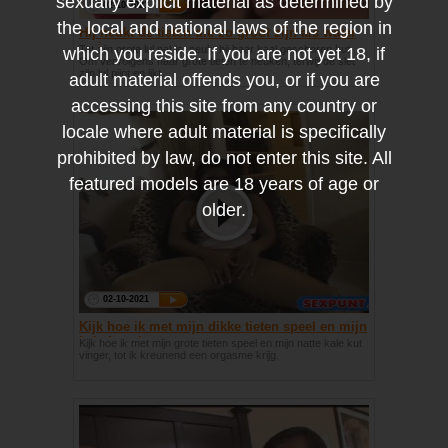
sexually explicit material as determined by
02-10-2021
the local and national laws of the region in
Hij neukt de tieten die zo groot zijn als water
meloenen
Tot zijn grote lul nat is, neukt hij haar kaal geschoren kut.
which you reside. If you are not yet 18, if
Om vervolgens haar grote tieten te neuken, terwijl de slet
zijn lul pijpt en likt.
adult material offends you, or if you are
accessing this site from any country or
locale where adult material is specifically
prohibited by law, do not enter this site. All
featured models are 18 years of age or
older.
02-10-2021
Kijk hoe ik met mijn dikke tieten speel en mijn
kale kut vinger
Kijk hoe ik met mijn grote tieten speel en mijn natte kale kut
vinger, tot ik kreunend een orgasme krijg.