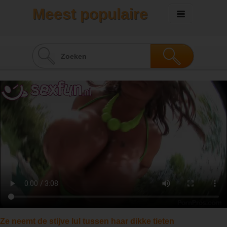
Meest populaire
sexvideo's
Ze neemt de stijve lul tussen haar dikke tieten