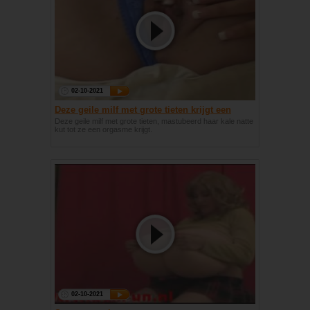
02-10-2021
Deze geile milf met grote tieten krijgt een
orgasme
Deze geile milf met grote tieten, mastubeerd haar kale natte
kut tot ze een orgasme krijgt.
02-10-2021