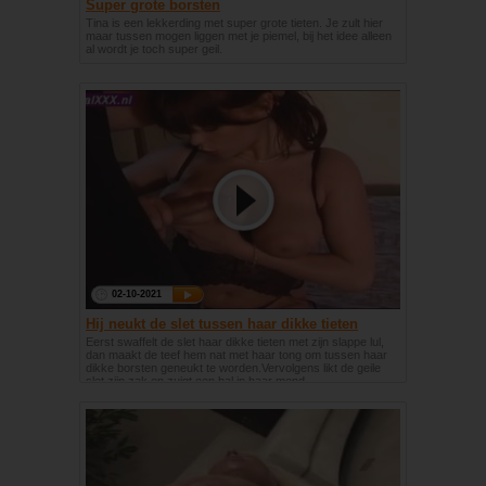
Super grote borsten
Tina is een lekkerding met super grote tieten. Je zult hier
maar tussen mogen liggen met je piemel, bij het idee alleen
al wordt je toch super geil.
02-10-2021
Hij neukt de slet tussen haar dikke tieten
Eerst swaffelt de slet haar dikke tieten met zijn slappe lul,
dan maakt de teef hem nat met haar tong om tussen haar
dikke borsten geneukt te worden.Vervolgens likt de geile
slet zijn zak en zuigt een bal in haar mond.