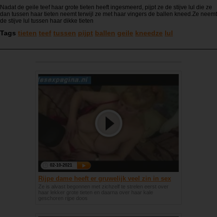
Nadat de geile teef haar grote tieten heeft ingesmeerd, pijpt ze de stijve lul die ze
dan tussen haar tieten neemt terwijl ze met haar vingers de ballen kneed.Ze neemt
de stijve lul tussen haar dikke tieten
Tags
tieten
teef
tussen
pijpt
ballen
geile
kneedze
lul
02-10-2021
Rijpe dame heeft er gruwelijk veel zin in sex
Ze is alvast begonnen met zichzelf te strelen eerst over
haar lekker grote tieten en daarna over haar kale
geschoren rijpe doos