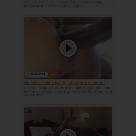
natte kale kut tot een orgasme.Met en zonder sex toy
masturbeerd de Aziatische haar natte kut
08-03-2021
Op sex vakantie laat hij zijn grote neger lul
pijpen en neukt het Aziatische meisje
Op sex vakantie laat hij zijn grote neger lul pijpen en neukt
het Aziatische kutje, waarna ze hem aftrekt tot hij klaar komt
op haar mond.