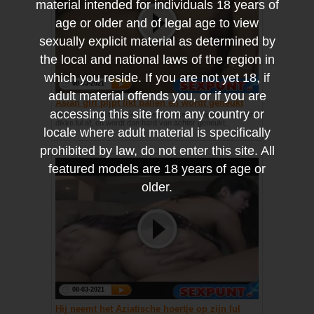
material intended for individuals 18 years of
age or older and of legal age to view
sexually explicit material as determined by
the local and national laws of the region in
which you reside. If you are not yet 18, if
08-03-2021
adult material offends you, or if you are
Asian girl pijpt likt ballen en wordt geneukt
accessing this site from any country or
Met haar asian tongetje likt ze zijn eikel en pijpt en trekt zijn
dikke lul af, en wordt dan hard van achter geneukt.
locale where adult material is specifically
prohibited by law, do not enter this site. All
featured models are 18 years of age or
older.
08-03-2021
Hij neemt het Aziatische hoertje op zijn lul