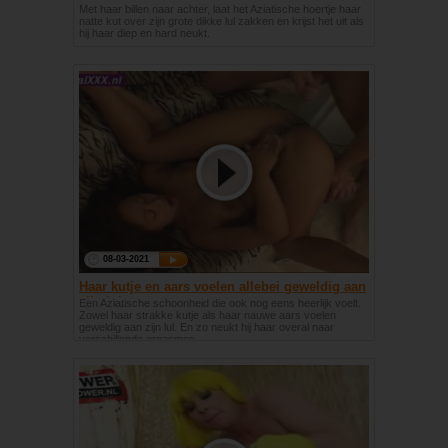
Met haar billen naar achter, laat het Aziatische hoertje haar
natte kut over zijn grote dikke lul zakken en krijst het uit als
hij haar diep en hard neukt.
08-03-2021
Haar kutje en aars voelen allebei geweldig aan
zijn lul
Een Aziatische schoonheid die ook nog eens heerlijk voelt.
Zowel haar strakke kutje als haar nauwe aars voelen
geweldig aan zijn lul. En zo neukt hij haar overal naar
verschillende orgasmes.