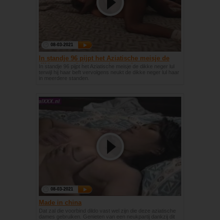
08-03-2021
In standje 96 pijpt het Aziatische meisje de
dikke neger lul en word geneukt
In standje 96 pijpt het Aziatische meisje de dikke neger lul
terwijl hij haar beft vervolgens neukt de dikke neger lul haar
in meerdere standen.
08-03-2021
Made in china
Dat zal die voorbind dildo vast wel zijn die deze aziatische
dames gebruiken. Genieten van een neukpartij dankzij dit