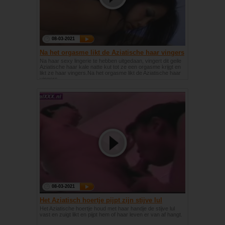
08-03-2021
Na het orgasme likt de Aziatische haar vingers
Na haar sexy lingerie te hebben uitgedaan, vingert dit geile
Aziatische haar kale natte kut tot ze een orgasme krijgt en
likt ze haar vingers.Na het orgasme likt de Aziatische haar
vingers
08-03-2021
Het Aziatisch hoertje pijpt zijn stijve lul
Het Aziatische hoertje houd met haar handje de stijve lul
vast en zuigt likt en pijpt hem of haar leven er van af hangt.