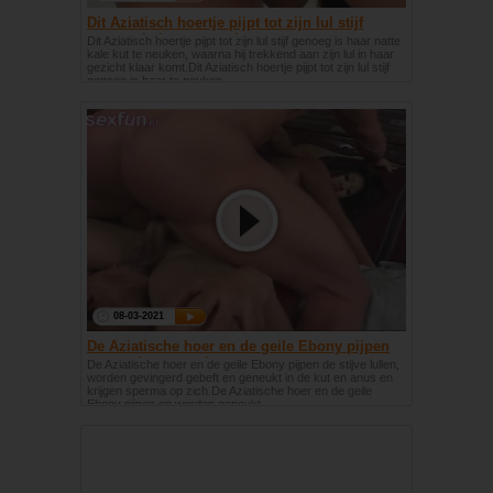
Dit Aziatisch hoertje pijpt tot zijn lul stijf
genoeg is haar te neuken
Dit Aziatisch hoertje pijpt tot zijn lul stijf genoeg is haar natte
kale kut te neuken, waarna hij trekkend aan zijn lul in haar
gezicht klaar komt.Dit Aziatisch hoertje pijpt tot zijn lul stijf
genoeg is haar te neuken
08-03-2021
De Aziatische hoer en de geile Ebony pijpen
en worden geneukt
De Aziatische hoer en de geile Ebony pijpen de stijve lullen,
worden gevingerd gebeft en geneukt in de kut en anus en
krijgen sperma op zich.De Aziatische hoer en de geile
Ebony pijpen en worden geneukt