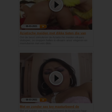
08-03-2021
Aziatische meiden met dikke tieten die van
anale spelletjes houden
Om de beurt stimuleren de Aziatische meiden elkaars
sluitspier, ze stoppen ballen in elkaars anus vingeren en
mastuberen met een dildo.
08-03-2021
Met en zonder sex toy masturbeerd de
Aziatische haar natte kut
Met en zonder sex toy, masturbeerd de Aziatische haar