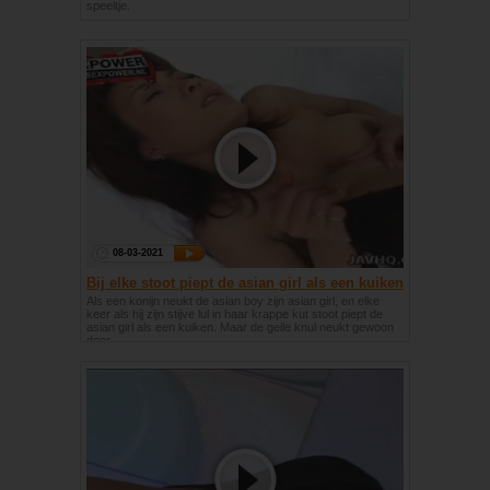
speeltje.
08-03-2021
Bij elke stoot piept de asian girl als een kuiken
Als een konijn neukt de asian boy zijn asian girl, en elke
keer als hij zijn stijve lul in haar krappe kut stoot piept de
asian girl als een kuiken. Maar de geile knul neukt gewoon
door.