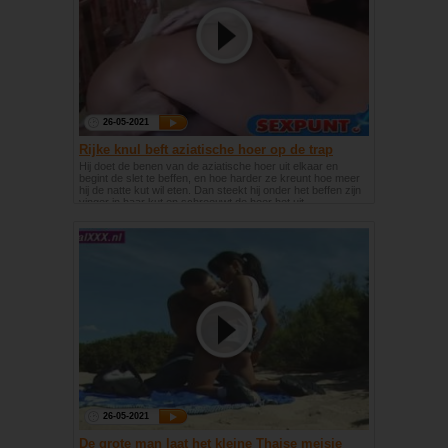
26-05-2021
Rijke knul beft aziatische hoer op de trap
Hij doet de benen van de aziatische hoer uit elkaar en
begint de slet te beffen, en hoe harder ze kreunt hoe meer
hij de natte kut wil eten. Dan steekt hij onder het beffen zijn
vinger in haar kut en schreeuwt de hoer het uit.
26-05-2021
De grote man laat het kleine Thaise meisje