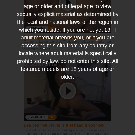
age or older and of legal age to view
sexually explicit material as determined by
the local and national laws of the region in
which you reside. If you are not yet 18, if
26-05-2021
adult material offends you, or if you are
Op sex vakantie neukt en spuit hij de Thaise
hoer vol sperma
Op sex vakantie laat hij de Thaise hoer pijpen en neukt haar
accessing this site from any country or
kut en anus, tot hij klaar komt om vervolgens haar mond vol
sperma te spuiten.
locale where adult material is specifically
prohibited by law, do not enter this site. All
featured models are 18 years of age or
older.
26-05-2021
Een bed met vering is niet handig voor sex,
ook niet voor soloseks
Een bed met vering is niet handig voor sex, ook niet voor
soloseks. Zo probeert een sexy Aziatische babe haar dildo