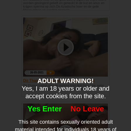
worden gevingerd gebeft en geneukt in de kut en anus en
krijgen sperma op zich.De Aziatische hoer en de geile
Ebony pijpen en worden geneukt
26-05-2021
ADULT WARNING!
Dit Thaise meisje pijpt word in haar kut
geneukt en krijgt sperma op haar mond
Dit Thaise meisje pijpt de oudere man laat haar kale natte
Yes, I am 18 years or older and
kut neuken en krijgt zijn sperma in haar mond.
accept cookies from the site.
Yes Enter
No Leave
This site contains sexually oriented adult
material intended for individuals 18 years of