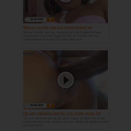
26-05-2021
Met en zonder sex toy masturbeerd de
Aziatische haar natte kut
Met en zonder sex toy, masturbeerd de Aziatische haar
natte kale kut tot een orgasme.Met en zonder sex toy
masturbeerd de Aziatische haar natte kut
26-05-2021
Op sex vakantie laat hij zijn grote neger lul
pijpen en neukt het Aziatische meisje
Op sex vakantie laat hij zijn grote neger lul pijpen en neukt
het Aziatische kutje, waarna ze hem aftrekt tot hij klaar komt
op haar mond.