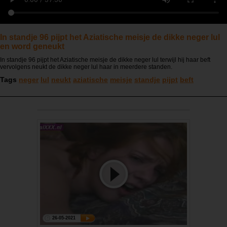
In standje 96 pijpt het Aziatische meisje de dikke neger lul
en word geneukt
In standje 96 pijpt het Aziatische meisje de dikke neger lul terwijl hij haar beft
vervolgens neukt de dikke neger lul haar in meerdere standen.
Tags
neger
lul
neukt
aziatische
meisje
standje
pijpt
beft
26-05-2021