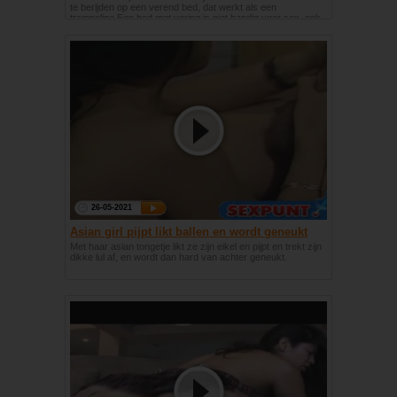
te berijden op een verend bed, dat werkt als een
trampoline.Een bed met vering is niet handig voor sex, ook
niet voor soloseks
26-05-2021
Asian girl pijpt likt ballen en wordt geneukt
Met haar asian tongetje likt ze zijn eikel en pijpt en trekt zijn
dikke lul af, en wordt dan hard van achter geneukt.