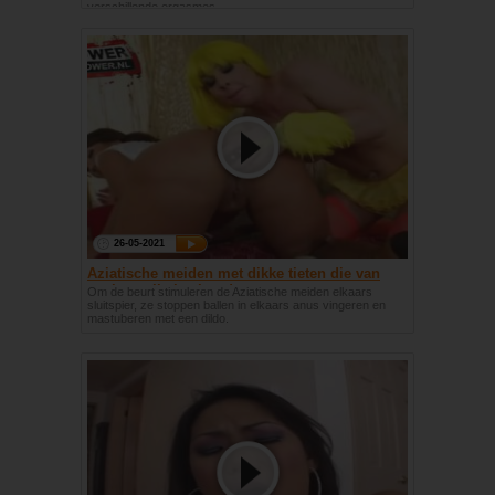
verschillende orgasmes.
26-05-2021
Aziatische meiden met dikke tieten die van
anale spelletjes houden
Om de beurt stimuleren de Aziatische meiden elkaars
sluitspier, ze stoppen ballen in elkaars anus vingeren en
mastuberen met een dildo.