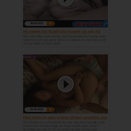
26-05-2021
Hij neemt het Aziatische hoertje op zijn lul
Met haar billen naar achter, laat het Aziatische hoertje haar
natte kut over zijn grote dikke lul zakken en krijst het uit als
hij haar diep en hard neukt.
26-05-2021
Haar kutje en aars voelen allebei geweldig aan
zijn lul
Een Aziatische schoonheid die ook nog eens heerlijk voelt.
Zowel haar strakke kutje als haar nauwe aars voelen
geweldig aan zijn lul. En zo neukt hij haar overal naar