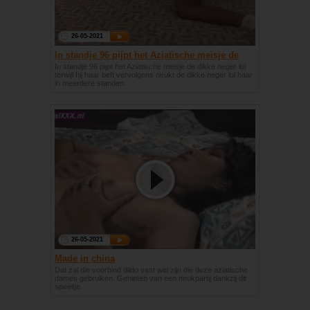
26-05-2021
In standje 96 pijpt het Aziatische meisje de
dikke neger lul en word geneukt
In standje 96 pijpt het Aziatische meisje de dikke neger lul
terwijl hij haar beft vervolgens neukt de dikke neger lul haar
in meerdere standen.
26-05-2021
Made in china
Dat zal die voorbind dildo vast wel zijn die deze aziatische
dames gebruiken. Genieten van een neukpartij dankzij dit
speeltje.