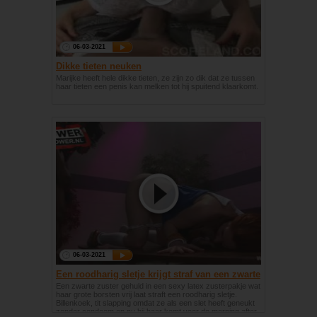
06-03-2021
Dikke tieten neuken
Marijke heeft hele dikke tieten, ze zijn zo dik dat ze tussen
haar tieten een penis kan melken tot hij spuitend klaarkomt.
06-03-2021
Een roodharig sletje krijgt straf van een zwarte
zuster.
Een zwarte zuster gehuld in een sexy latex zusterpakje wat
haar grote borsten vrij laat straft een roodharig sletje.
Billenkoek, tit slapping omdat ze als een slet heeft geneukt
zonder condoom en nu bij haar komt voor de morning after