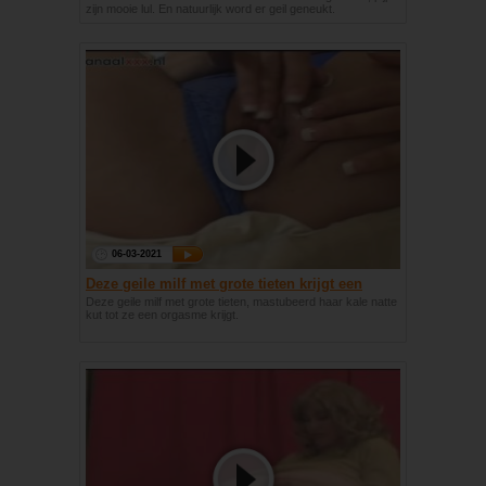
zijn mooie lul. En natuurlijk word er geil geneukt.
06-03-2021
Deze geile milf met grote tieten krijgt een
orgasme
Deze geile milf met grote tieten, mastubeerd haar kale natte
kut tot ze een orgasme krijgt.