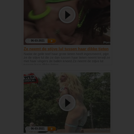
06-03-2021
Ze neemt de stijve lul tussen haar dikke tieten
Nadat de geile teef haar grote tieten heeft ingesmeerd, pijpt
ze de stijve lul die ze dan tussen haar tieten neemt terwijl ze
met haar vingers de ballen kneed.Ze neemt de stijve lul
tussen haar dikke tieten
06-03-2021