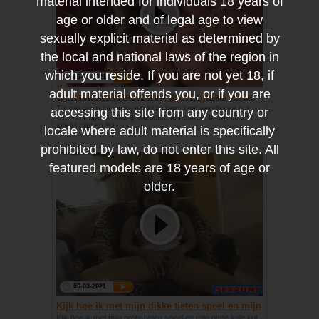
material intended for individuals 18 years of
age or older and of legal age to view
sexually explicit material as determined by
the local and national laws of the region in
which you reside. If you are not yet 18, if
06-03-2021
adult material offends you, or if you are
Hij neukt de tieten die zo groot zijn als water
meloenen
Tot zijn grote lul nat is, neukt hij haar kaal geschoren kut.
accessing this site from any country or
Om vervolgens haar grote tieten te neuken, terwijl de slet
zijn lul pijpt en likt.
locale where adult material is specifically
prohibited by law, do not enter this site. All
featured models are 18 years of age or
older.
06-03-2021
Kijk hoe ik met mijn dikke tieten speel en mijn
kale kut vinger
Kijk hoe ik met mijn grote tieten speel en mijn natte kale kut