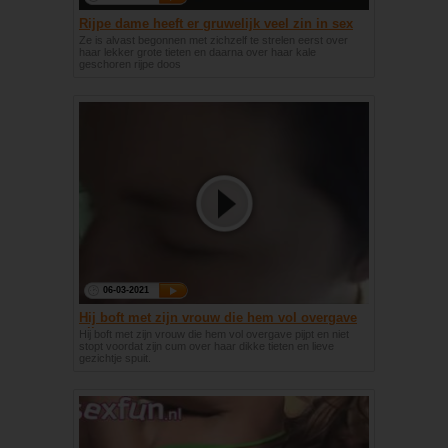
Rijpe dame heeft er gruwelijk veel zin in sex
Ze is alvast begonnen met zichzelf te strelen eerst over
haar lekker grote tieten en daarna over haar kale
geschoren rijpe doos
06-03-2021
Hij boft met zijn vrouw die hem vol overgave
pijpt
Hij boft met zijn vrouw die hem vol overgave pijpt en niet
stopt voordat zijn cum over haar dikke tieten en lieve
gezichtje spuit.