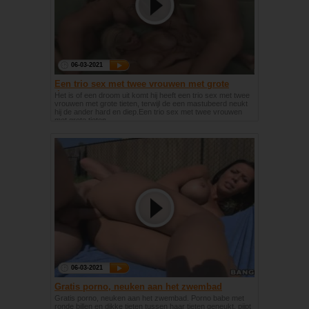
06-03-2021
Een trio sex met twee vrouwen met grote
tieten
Het is of een droom uit komt hij heeft een trio sex met twee
vrouwen met grote tieten, terwijl de een mastubeerd neukt
hij de ander hard en diep.Een trio sex met twee vrouwen
met grote tieten
06-03-2021
Gratis porno, neuken aan het zwembad
Gratis porno, neuken aan het zwembad. Porno babe met
ronde billen en dikke tieten tussen haar tieten geneukt, pijpt