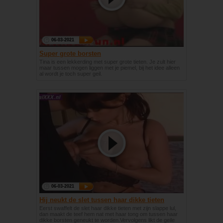
06-03-2021
Super grote borsten
Tina is een lekkerding met super grote tieten. Je zult hier
maar tussen mogen liggen met je piemel, bij het idee alleen
al wordt je toch super geil.
06-03-2021
Hij neukt de slet tussen haar dikke tieten
Eerst swaffelt de slet haar dikke tieten met zijn slappe lul,
dan maakt de teef hem nat met haar tong om tussen haar
dikke borsten geneukt te worden.Vervolgens likt de geile