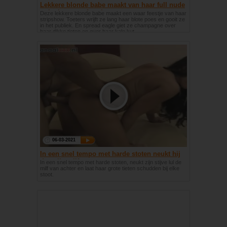
Lekkere blonde babe maakt van haar full nude
stripshow een feestje.
Deze lekkere blonde babe maakt een waar feestje van haar
stripshow. Toeters wrijft ze lang haar blote poes en gooit ze
in het publiek. En spread eagle giet ze champagne over
haar dikke tieten en over haar kale kut.
06-03-2021
In een snel tempo met harde stoten neukt hij
de geile milf
In een snel tempo met harde stoten, neukt zijn stijve lul de
milf van achter en laat haar grote tieten schudden bij elke
stoot.