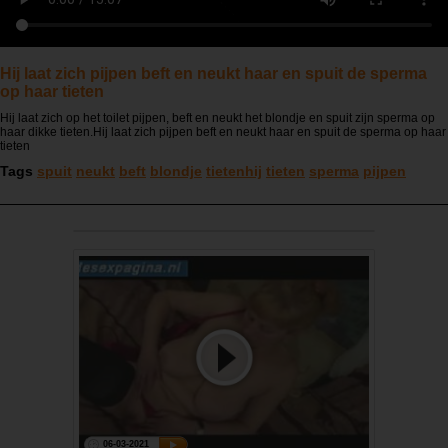
Hij laat zich pijpen beft en neukt haar en spuit de sperma
op haar tieten
Hij laat zich op het toilet pijpen, beft en neukt het blondje en spuit zijn sperma op
haar dikke tieten.Hij laat zich pijpen beft en neukt haar en spuit de sperma op haar
tieten
Tags
spuit
neukt
beft
blondje
tietenhij
tieten
sperma
pijpen
06-03-2021